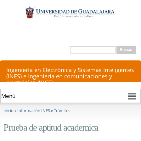
Pasar al
contenido
principal
Buscar
Formulario de búsqueda
Ingeniería en Electrónica y Sistemas Inteligentes
(INES) e Ingeniería en comunicaciones y
electrónica (INCE)
Se encuentra usted aquí
Inicio
»
Información INES
»
Trámites
Prueba de aptitud academica