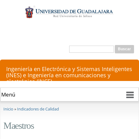
Pasar al
contenido
principal
Buscar
Formulario de búsqueda
Ingeniería en Electrónica y Sistemas Inteligentes
(INES) e Ingeniería en comunicaciones y
electrónica (INCE)
Se encuentra usted aquí
Inicio
»
Indicadores de Calidad
Maestros