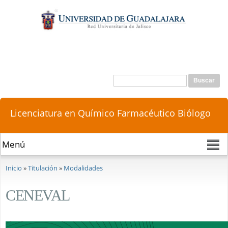
Pasar al
contenido
principal
Buscar
Formulario de búsqueda
Licenciatura en Químico Farmacéutico Biólogo
Se encuentra usted aquí
Inicio
»
Titulación
»
Modalidades
CENEVAL