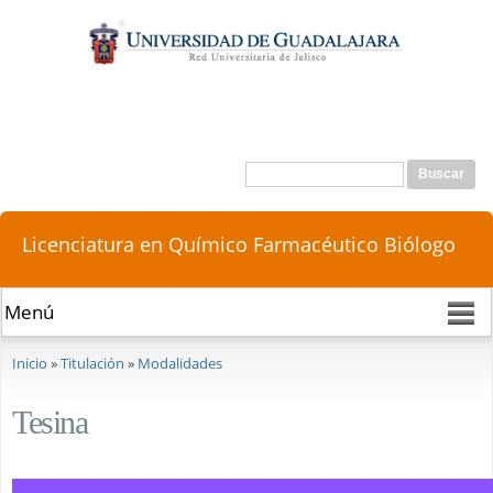
Pasar al
contenido
principal
Buscar
Formulario de búsqueda
Licenciatura en Químico Farmacéutico Biólogo
Se encuentra usted aquí
Inicio
»
Titulación
»
Modalidades
Tesina