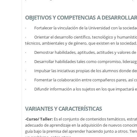
OBJETIVOS Y COMPETENCIAS A DESARROLLA
· Fortalecer la vinculación de la Universidad con la socieda
· Orientar el desarrollo científico, tecnológico y humanístic
técnicos, ambientales y de género, que existen en la sociedad.
· Demostrar habilidades, aptitudes, actitudes y valores de lo
· Desarrollar habilidades tales como compromiso, liderazgo, 
· Impulsar las iniciativas propias de los alumnos donde de
· Fomentar la colaboración entre compañeros pares, así com
· Difundir información a los sujetos en los que impactará el
VARIANTES Y CARACTERÍSTICAS
-Curso/ Taller:
Es el conjunto de contenidos temáticos, estr
adecuado de aprendizaje en la adquisición de nuevos conocimien
guía bajo la premisa del aprender haciendo junto a otros. Tien