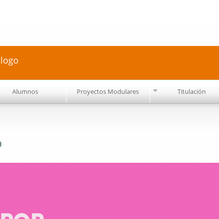
Pasar al
contenido
principal
ólogo
Alumnos
Proyectos Modulares
Titulación
o