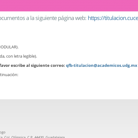
documentos a la siguiente página web:
https://titulacion.cuc
 MODULAR).
, con letra legible).
avor escribe al siguiente correo:
qfb-titulacion@academicos.udg.mx
tinuación:
logo
a, Col. Olímpica, C.P. 44430, Guadalajara,