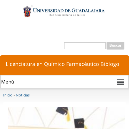
Pasar al
contenido
principal
Buscar
Formulario de búsqueda
Licenciatura en Químico Farmacéutico Biólogo
Se encuentra usted aquí
Inicio
»
Noticias