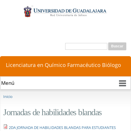
Pasar al
contenido
principal
Buscar
Formulario de búsqueda
Licenciatura en Químico Farmacéutico Biólogo
Se encuentra usted aquí
Inicio
Jornadas de habilidades blandas
2DA JORNADA DE HABILIDADES BLANDAS PARA ESTUDIANTES