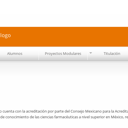
Pasar al
contenido
principal
ólogo
Alumnos
Proyectos Modulares
Titulación
o cuenta con la acreditación por parte del Consejo Mexicano para la Acredi
de conocimiento de las ciencias farmacéuticas a nivel superior en México, r