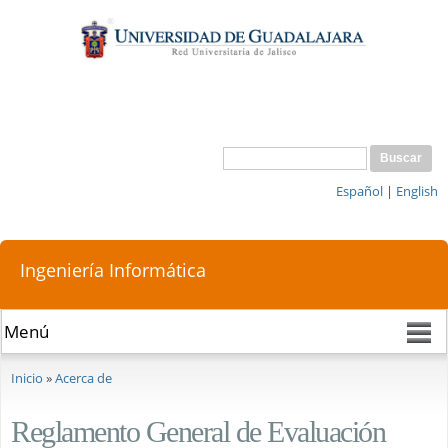
Pasar al
contenido
principal
Buscar
Formulario de búsqueda
Español
|
English
Ingeniería Informática
Se encuentra usted aquí
Inicio
»
Acerca de
Reglamento General de Evaluación