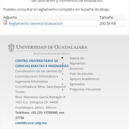
de calificación y momentos de evaluación.
Puedes consultar el reglamento completo en la parte de abajo.
Adjunto
Tamaño
Reglamento General Evaluación
200.58 KB
Acerca de
CENTRO UNIVERSITARIO DE
Aspirantes
CIENCIAS EXACTAS E INGENIERIAS
Alumnos
Coordinación de las carreras de
Plan de estudio
Licenciatura en Informática e
Apoyos Académicos
Ingeniería Informática
Egresados
Coordinadora: Mtra. Sara Esquivel
Preguntas frecuentes
Torres.
Blvd. Marcelino García Barragán #
1421 Col. Olímpica CP. 44430
Guadalajara, Jalisco, México.
Teléfono: +52 (33) 13785900, ext.
27736
cdinf@cucei.udg.mx