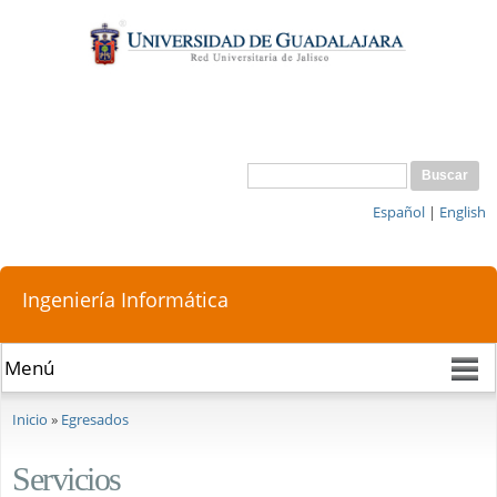
Pasar al
contenido
principal
Buscar
Formulario de búsqueda
Español
|
English
Ingeniería Informática
Se encuentra usted aquí
Inicio
»
Egresados
Servicios