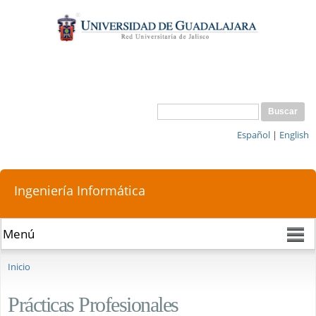
Pasar al
contenido
principal
Buscar
Formulario de búsqueda
Español
|
English
Ingeniería Informática
Se encuentra usted aquí
Inicio
Prácticas Profesionales