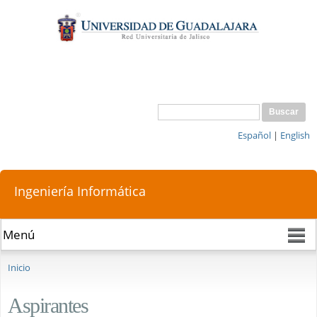
Pasar al
contenido
principal
Buscar
Formulario de búsqueda
Español
|
English
Ingeniería Informática
Se encuentra usted aquí
Inicio
Aspirantes