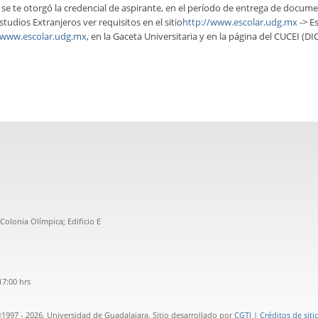
 se te otorgó la credencial de aspirante, en el período de entrega de doc
studios Extranjeros ver requisitos en el sitio
http://www.escolar.udg.mx
-> E
/www.escolar.udg.mx
, en la Gaceta Universitaria y en la página del CUCEI 
Colonia Olímpica; Edificio E
17:00 hrs
1997 - 2026. Universidad de Guadalajara. Sitio desarrollado por
CGTI
|
Créditos de siti