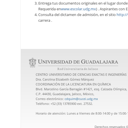
Entrega tus documentos originales en el lugar donde
Requerida en
www.escolar.udg.mx
) . Aspirantes con E
Consulta del dictamen de admisión, en el sitio
http:/
carrera .
CENTRO UNIVERSITARIO DE CIENCIAS EXACTAS E INGENIERÍAS
Dra. Carolina Elizabeth Gómez Márquez
COORDINACIÓN DE LA LICENCIATURA EN QUÍMICA
Blvd. Marcelino García Barragán #1421, esq. Calzada Olímpica, 
C.P. 44430, Guadalajara, Jalisco, México,
Correo electrónico:
cdquim@cucei.udg.mx
Teléfono: +52 (33) 13785900 ext. 27532.
Horario de atención: Lunes a Viernes de 8:00-14:00 y de 15:00-
Derechos reservados ©