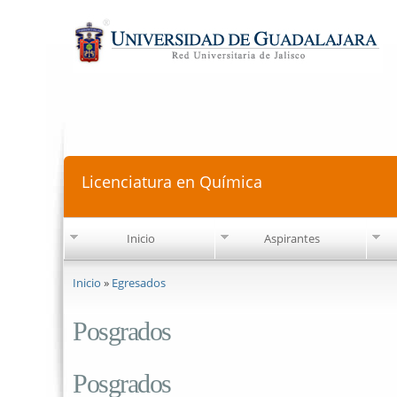
Licenciatura en Química
Inicio
Aspirantes
Se encuentra usted aquí
Inicio
»
Egresados
Posgrados
Posgrados