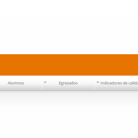
Pasar al
contenido
principal
Alumnos
Egresados
Indicadores de calid