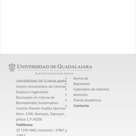
Acerca de
UNIVERSIDAD DE GUADALAJARA
Aspirantes
Centro Universitario de Ciencias
Calendario de trámites
Exactas e Ingenierías
Alumnos
Doctorado en Ciencia de
Planta Académica
Biomateriales Sustentables
Contacto
Camino Ramón Padilla Sánchez
Núm. 2100. Nextipac, Zapopan,
Jalisco C.P.45200
Teléfonos:
33 1378 5900, extensión: 27861 y
27857