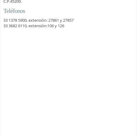
C.P.45200.
Teléfonos
33 1378 5900, extensión: 27861 y 27857
33 3682 0110, extensión:106 y 126