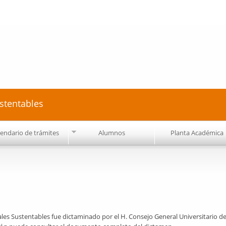
Pasar al
contenido
principal
stentables
lendario de trámites
Alumnos
Planta Académica
es Sustentables fue dictaminado por el H. Consejo General Universitario de