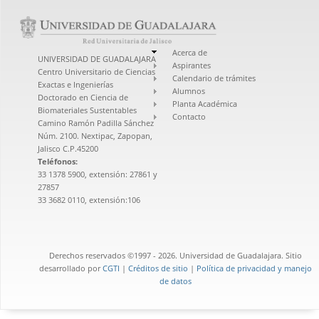
Acerca de
UNIVERSIDAD DE GUADALAJARA
Aspirantes
Centro Universitario de Ciencias
Calendario de trámites
Exactas e Ingenierías
Alumnos
Doctorado en Ciencia de
Planta Académica
Biomateriales Sustentables
Contacto
Camino Ramón Padilla Sánchez
Núm. 2100. Nextipac, Zapopan,
Jalisco C.P.45200
Teléfonos:
33 1378 5900, extensión: 27861 y
27857
33 3682 0110, extensión:106
Derechos reservados ©1997 - 2026. Universidad de Guadalajara. Sitio
desarrollado por
CGTI
|
Créditos de sitio
|
Política de privacidad y manejo
de datos