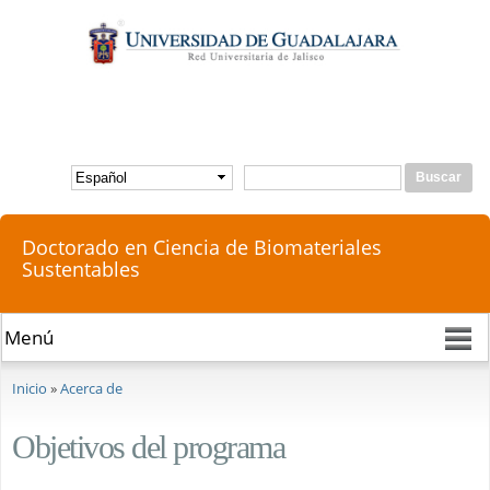
Pasar al
contenido
principal
Buscar
Formulario de búsqueda
Doctorado en Ciencia de Biomateriales
Sustentables
Se encuentra usted aquí
Inicio
»
Acerca de
Objetivos del programa