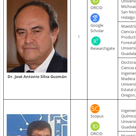
Univers
Michoac
ORCID
San Nic
Hidalgo
Google
Maestrí
Scholar
Ciencia 
I
Product
Forestal
Univers
Researchgate
Guadala
Doctora
Ciencia 
Ingenier
Dr. José Antonio Silva Guzmán
Madera
Univers
Estatal 
Oregon,
Ingenie
Scopus
Químic
Univers
Guadala
ORCID
Maestrí