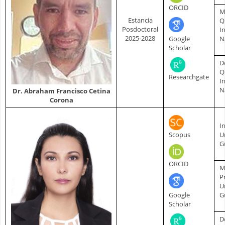
ORCID
M
Estancia
Q
Posdoctoral
I
2025-2028
Google
N
Scholar
D
Q
Researchgate
I
N
Dr. Abraham Francisco Cetina
Corona
I
Scopus
U
G
ORCID
M
P
U
Google
G
Scholar
D