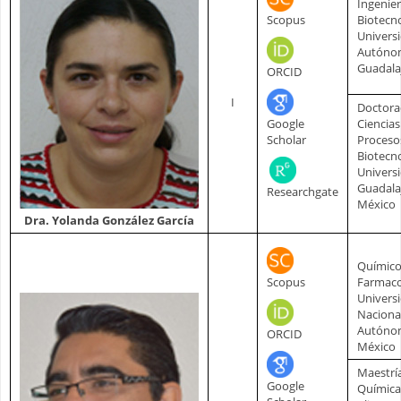
Ingenier
Scopus
Biotecn
Univers
Autóno
Guadala
ORCID
I
Doctora
Google
Ciencias
Scholar
Proceso
Biotecn
Univers
Guadala
Researchgate
México
Dra. Yolanda González García
Químic
Scopus
Farmaco
Univers
Naciona
Autóno
ORCID
México
Maestrí
Google
Química