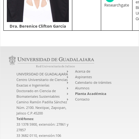
e
Researchgate
B
U
G
Dra. Berenice Clifton García
Acerca de
UNIVERSIDAD DE GUADALAJARA
Aspirantes
Centro Universitario de Ciencias
Calendario de trámites
Exactas e Ingenierías
Alumnos
Doctorado en Ciencia de
Planta Académica
Biomateriales Sustentables
Contacto
Camino Ramón Padilla Sánchez
Núm. 2100. Nextipac, Zapopan,
Jalisco C.P.45200
Teléfonos:
33 1378 5900, extensión: 27861 y
27857
33 3682 0110, extensión:106