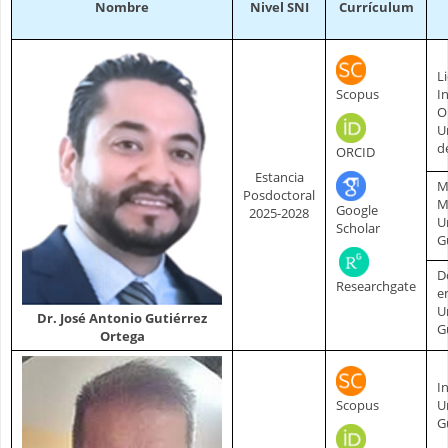
Nombre
Nivel SNI
Currículum
L
Scopus
I
O
U
de
ORCID
Estancia
M
Posdoctoral
M
Google
2025-2028
U
Scholar
G
D
Researchgate
e
U
Dr. José Antonio Gutiérrez
G
Ortega
I
Scopus
U
G