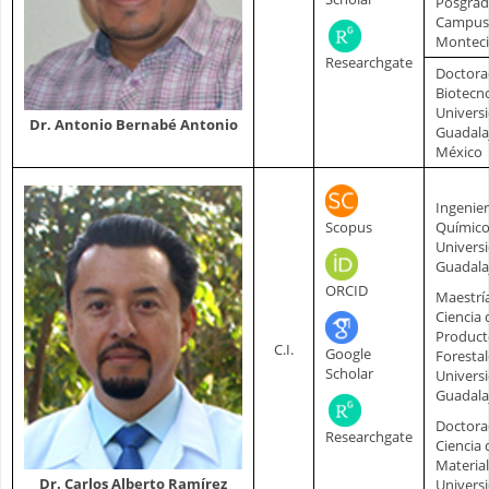
Posgrad
Campus
Monteci
Researchgate
Doctora
Biotecn
Univers
Dr. Antonio Bernabé Antonio
Guadala
México
Ingenie
Scopus
Químic
Univers
Guadala
ORCID
Maestrí
Ciencia 
Product
C.I.
Google
Forestal
Scholar
Univers
Guadala
Doctora
Researchgate
Ciencia 
Materia
Dr. Carlos Alberto Ramírez
Univers