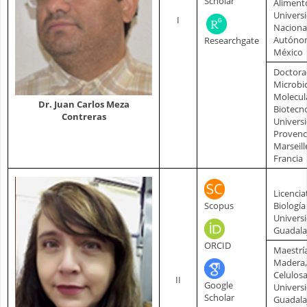
Scholar
Aliment
Univers
I
Naciona
Autóno
Researchgate
México
Doctora
Microbi
Molecul
Dr. Juan Carlos Meza
Biotecn
Contreras
Univers
Provenc
Marseill
Francia
Licencia
Scopus
Biología
Univers
Guadala
ORCID
Maestrí
Madera,
Celulosa
II
Google
Univers
Scholar
Guadala