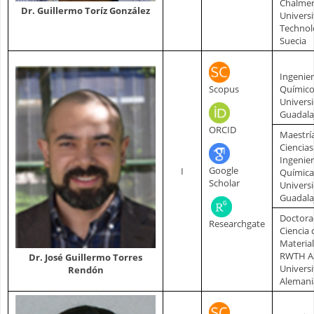
Chalmer
Dr. Guillermo Toríz González
Universi
Technol
Suecia
Ingenie
Scopus
Químic
Univers
Guadala
ORCID
Maestrí
Ciencias
Ingenier
Google
I
Química
Scholar
Univers
Guadala
Doctora
Researchgate
Ciencia 
Materia
RWTH A
Dr. José Guillermo Torres
Universi
Rendón
Alemani