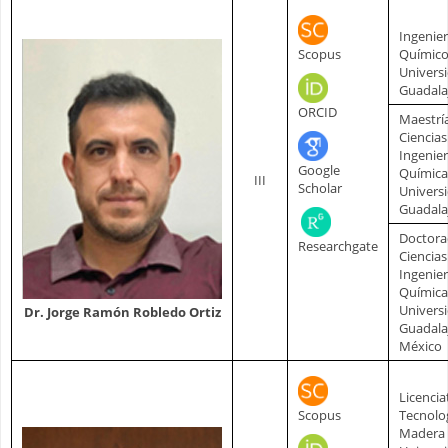
Ingenie
Scopus
Químic
Univers
Guadala
ORCID
Maestrí
Ciencias
Ingenier
Google
Química
III
Scholar
Univers
Guadala
Doctora
Researchgate
Ciencias
Ingenier
Química
Univers
Dr. Jorge Ramón Robledo Ortiz
Guadala
México
Licencia
Scopus
Tecnolog
Madera