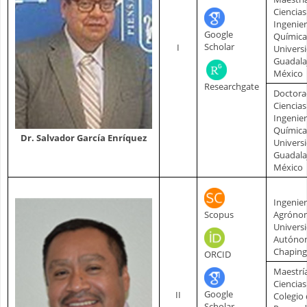
Ciencias
Ingenier
Google
Química
Scholar
I
Univers
Guadala
México
Researchgate
Doctora
Ciencias
Ingenier
Química
Dr. Salvador García Enríquez
Univers
Guadala
México
Ingenie
Scopus
Agróno
Univers
Autóno
Chapin
ORCID
Maestrí
Ciencias
Google
II
Colegio
Scholar