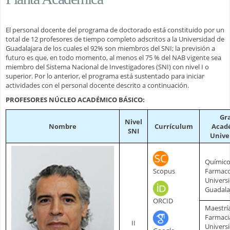
El personal docente del programa de doctorado está constituido por un
total de 12 profesores de tiempo completo adscritos a la Universidad de
Guadalajara de los cuales el 92% son miembros del SNI; la previsión a
futuro es que, en todo momento, al menos el 75 % del NAB vigente sea
miembro del Sistema Nacional de Investigadores (SNI) con nivel I o
superior. Por lo anterior, el programa está sustentado para iniciar
actividades con el personal docente descrito a continuación.
PROFESORES NÚCLEO ACADÉMICO BÁSICO:
Gr
Nivel
Nombre
Currículum
Acad
SNI
Unive
Químic
Scopus
Farmaco
Univers
Guadala
ORCID
Maestrí
Farmaci
II
Univers