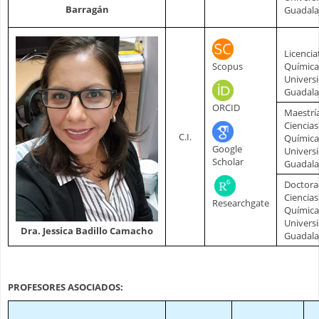
Barragán
Guadala
Licencia
Scopus
Química
Univers
Guadala
ORCID
Maestrí
Ciencias
C.I.
Química
Google
Univers
Scholar
Guadala
Doctora
Ciencias
Researchgate
Química
Univers
Dra. Jessica Badillo Camacho
Guadala
PROFESORES ASOCIADOS: