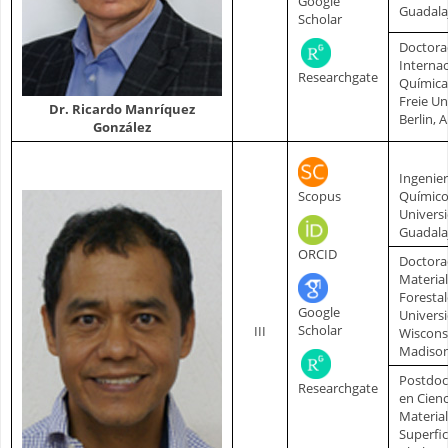
Google
Guadala
Scholar
Doctor
Internac
Researchgate
Química
Freie Un
Dr. Ricardo Manríquez
Berlin, 
González
Ingenie
Scopus
Químic
Univers
Guadala
ORCID
Doctora
Materia
Forestal
Google
Univers
Scholar
III
Wiscons
Madison
Postdoc
Researchgate
en Cienc
Material
Superfic