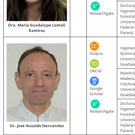
Doctora
Ingenier
Researchgate
Forestal
Univers
Dra. María Guadalupe Lomelí
Federal
Ramírez
Paraná, 
Ingenie
Scopus
Químic
Univers
Guadala
ORCID
Maestrí
Madera.
Celulosa
Google
Univers
Scholar
Guadala
Doctora
Ingenier
Researchgate
Forestal
Univers
Federal
Dr. José Anzaldo Hernández
Paraná, 