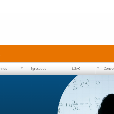
Pasar al
contenido
principal
s
mnos
Egresados
LGAC
Convoc