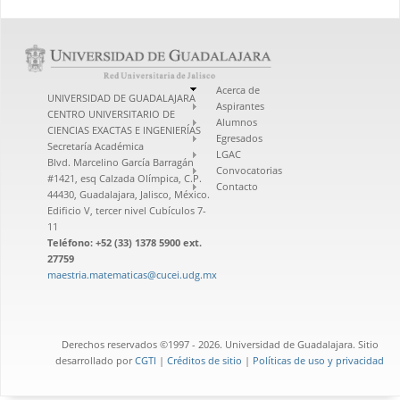
Acerca de
UNIVERSIDAD DE GUADALAJARA
Aspirantes
CENTRO UNIVERSITARIO DE
Alumnos
CIENCIAS EXACTAS E INGENIERÍAS
Egresados
Secretaría Académica
LGAC
Blvd. Marcelino García Barragán
Convocatorias
#1421, esq Calzada Olímpica, C.P.
Contacto
44430, Guadalajara, Jalisco, México.
Edificio V, tercer nivel Cubículos 7-
11
Teléfono: +52 (33) 1378 5900 ext.
27759
maestria.matematicas@cucei.udg.mx
Derechos reservados ©1997 - 2026. Universidad de Guadalajara. Sitio
desarrollado por
CGTI
|
Créditos de sitio
|
Políticas de uso y privacidad