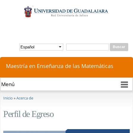
Pasar al
contenido
principal
Buscar
Formulario de búsqueda
Maestría en Enseñanza de las Matemáticas
Se encuentra usted aquí
Inicio
»
Acerca de
Perfil de Egreso