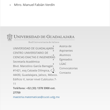
Mtro. Manuel Fabián Verdín
Acerca de
UNIVERSIDAD DE GUADALAJARA
Aspirantes
CENTRO UNIVERSITARIO DE
Alumnos
CIENCIAS EXACTAS E INGENIERÍAS
Egresados
Secretaría Académica
LGAC
Blvd. Marcelino García Barragán
Convocatorias
#1421, esq Calzada Olímpica, C.P.
Contacto
44430, Guadalajara, Jalisco, México.
Edificio V, tercer nivel Cubículos 7-
11
Teléfono: +52 (33) 1378 5900 ext.
27759
maestria.matematicas@cucei.udg.mx