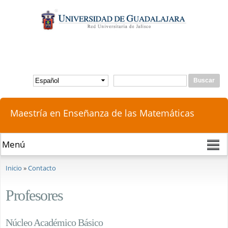
Pasar al
contenido
principal
Buscar
Formulario de búsqueda
Maestría en Enseñanza de las Matemáticas
Se encuentra usted aquí
Inicio
»
Contacto
Profesores
Núcleo Académico Básico