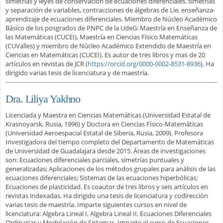
simetrías y leyes de conservación de ecuaciones diferenciales, simetrías
y separación de variables, contracciones de álgebras de Lie, enseñanza-
aprendizaje de ecuaciones diferenciales. Miembro de Núcleo Académico
Básico de los posgrados de PNPC de la UdeG: Maestría en Enseñanza de
las Matemáticas (CUCEI), Maestría en Ciencias Físico Matemáticas
(CUValles) y miembro de Núcleo Académico Extendido de Maestría en
Ciencias en Matemáticas (CUCEI). Es autor de tres libros y mas de 20
artículos en revistas de JCR (
https://orcid.org/0000-0002-8531-8936
). Ha
dirigido varias tesis de licenciatura y de maestría.
Dra. Liliya Yakhno
Licenciada y Maestra en Ciencias Matemáticas (Universidad Estatal de
Krasnoyarsk, Rusia, 1996) y Doctora en Ciencias Físico-Matemáticas
(Universidad Aeroespacial Estatal de Siberia, Rusia, 2009). Profesora
Investigadora del tiempo completo del Departamento de Matemáticas
de Universidad de Guadalajara desde 2015. Áreas de investigaciones
son: Ecuaciones diferenciales parciales, simetrías puntuales y
generalizadas; Aplicaciones de los métodos grupales para análisis de las
ecuaciones diferenciales; Sistemas de las ecuaciones hiperbólicas;
Ecuaciones de plasticidad. Es coautor de tres libros y seis artículos en
revistas indexadas. Ha dirigido una tesis de licenciatura y codirección
varias tesis de maestría. Imparte siguientes cursos en nivel de
licenciatura: Algebra Lineal I, Algebra Lineal II, Ecuaciones Diferenciales
Ordinarias y Modelación de Sistemas. Imparte el curso de Ecuaciones