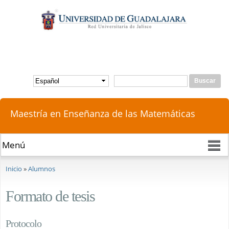
Pasar al
contenido
principal
Buscar
Formulario de búsqueda
Maestría en Enseñanza de las Matemáticas
Se encuentra usted aquí
Inicio
»
Alumnos
Formato de tesis
Protocolo