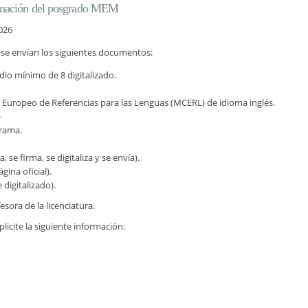
rdinación del posgrado MEM
026
d se envían los siguientes documentos:
edio mínimo de 8 digitalizado.
uropeo de Referencias para las Lenguas (MCERL) de idioma inglés.
)
grama.
 se firma, se digitaliza y se envía).
gina oficial).
digitalizado).
ora de la licenciatura.
icite la siguiente información: