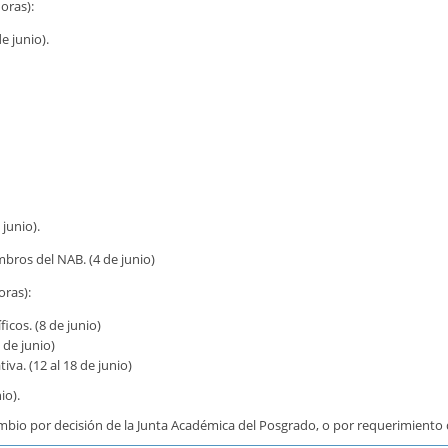
horas):
e junio).
junio).
mbros del NAB. (4 de junio)
oras):
icos. (8 de junio)
 de junio)
va. (12 al 18 de junio)
io).
bio por decisión de la Junta Académica del Posgrado, o por requerimiento d