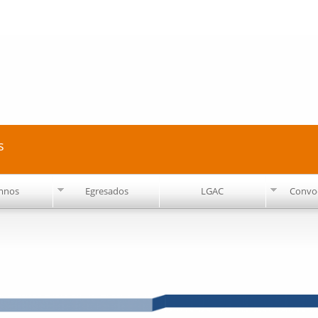
Pasar al
contenido
principal
s
mnos
Egresados
LGAC
Convoc