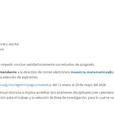
ral y escrita
ivo
 impedir concluir satisfactoriamente sus estudios de posgrado.
ecomendante
a la dirección de correo electrónico
maestria.matematicas@c
a selección de aspirantes.
ei.udg.mx/registro/pagos/matedu
), del 12 enero al 29 de mayo del 2026
tual síncrona e implica acreditar dos exámenes disciplinares (ver calendario
ón para el trabajo y la selección de línea de investigación, para lo cual se re