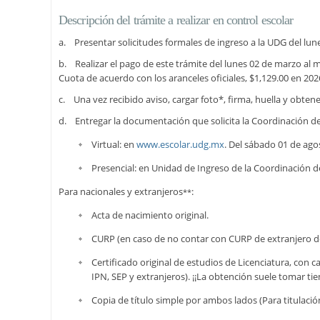
Descripción del trámite a realizar en control escolar
a. Presentar solicitudes formales de ingreso a la UDG del lun
b. Realizar el pago de este trámite del lunes 02 de marzo al mi
Cuota de acuerdo con los aranceles oficiales, $1,129.00 en 202
c. Una vez recibido aviso, cargar foto*, firma, huella y obtene
d. Entregar la documentación que solicita la Coordinación de
Virtual: en
www.escolar.udg.mx
. Del sábado 01 de ago
Presencial: en Unidad de Ingreso de la Coordinación d
Para nacionales y extranjeros
:
**
Acta de nacimiento original.
CURP (en caso de no contar con CURP de extranjero de
Certificado original de estudios de Licenciatura, con
IPN, SEP y extranjeros). ¡¡La obtención suele tomar ti
Copia de título simple por ambos lados (Para titulación