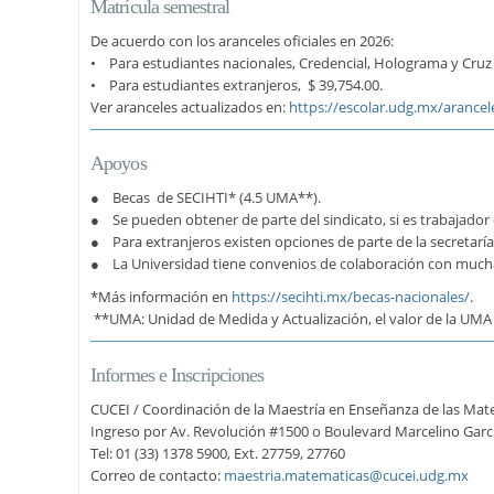
Matrícula semestral
De acuerdo con los aranceles oficiales en 2026:
• Para estudiantes nacionales, Credencial, Holograma y Cruz 
• Para estudiantes extranjeros, $ 39,754.00.
Ver aranceles actualizados en:
https://escolar.udg.mx/arancel
Apoyos
● Becas de SECIHTI* (4.5 UMA**).
● Se pueden obtener de parte del sindicato, si es trabajador 
● Para extranjeros existen opciones de parte de la secretaría
● La Universidad tiene convenios de colaboración con muchas
*Más información en
https://secihti.mx/becas-nacionales/
.
**UMA: Unidad de Medida y Actualización, el valor de la UMA 
Informes e Inscripciones
CUCEI / Coordinación de la Maestría en Enseñanza de las Matem
Ingreso por Av. Revolución #1500 o Boulevard Marcelino Garc
Tel: 01 (33) 1378 5900, Ext. 27759, 27760
Correo de contacto:
maestria.matematicas@cucei.udg.mx