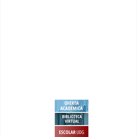
Objetivo general.
Objetivos específicos.
Perfil de ingreso.
Perfil de egreso.
Requisitos para obtener el grado.
Plan de Estudios: