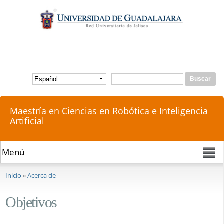
Pasar al
contenido
principal
Buscar
Formulario de búsqueda
Maestría en Ciencias en Robótica e Inteligencia
Artificial
Se encuentra usted aquí
Inicio
»
Acerca de
Objetivos