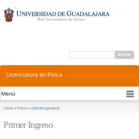
Pasar al
contenido
principal
Buscar
Formulario de búsqueda
Licenciatura en Física
Se encuentra usted aquí
Inicio
»
Foros
»
Debate general
Primer Ingreso