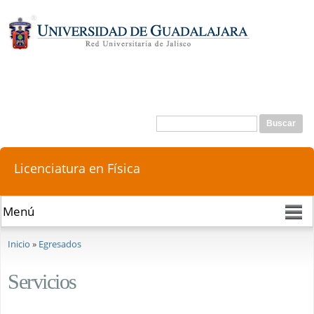
Pasar al
contenido
principal
Buscar
Formulario de búsqueda
Licenciatura en Física
Se encuentra usted aquí
Inicio
»
Egresados
Servicios