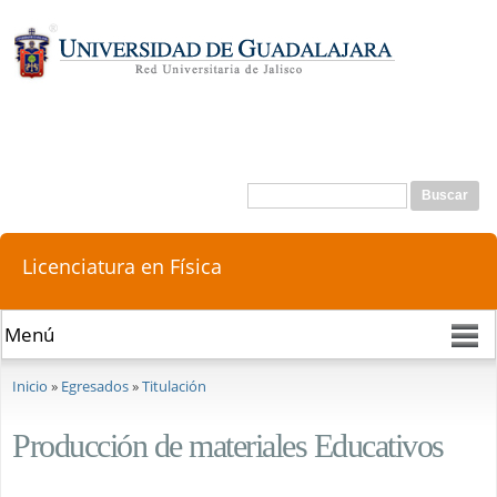
Pasar al
contenido
principal
Buscar
Formulario de búsqueda
Licenciatura en Física
Se encuentra usted aquí
Inicio
»
Egresados
»
Titulación
Producción de materiales Educativos