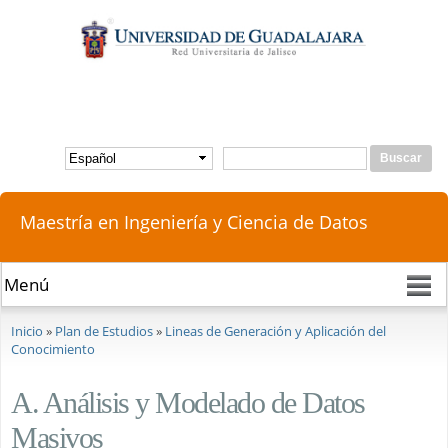
Pasar al
contenido
principal
Buscar
Formulario de búsqueda
Maestría en Ingeniería y Ciencia de Datos
Se encuentra usted aquí
Inicio
»
Plan de Estudios
»
Lineas de Generación y Aplicación del
Conocimiento
A. Análisis y Modelado de Datos
Masivos