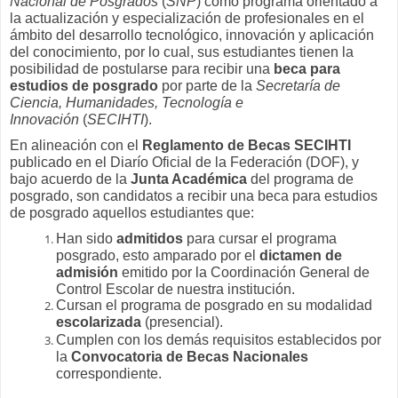
Nacional de Posgrados
(
SNP
)
como programa orientado a
la actualización y especialización de profesionales en el
ámbito del desarrollo tecnológico, innovación y aplicación
del conocimiento, por lo cual, sus estudiantes tienen la
posibilidad de postularse para recibir una
beca para
estudios de posgrado
por parte de la
Secretaría de
Ciencia, Humanidades, Tecnología e
Innovación
(
SECIHTI
).
En alineación con el
Reglamento de Becas SECIHTI
publicado en el Diarío Oficial de la Federación (DOF), y
bajo acuerdo de la
Junta Académica
del programa de
posgrado, son candidatos a recibir una beca para estudios
de posgrado aquellos estudiantes que:
Han sido
admitidos
para cursar el programa
posgrado, esto amparado por el
dictamen de
admisión
emitido por la Coordinación General de
Control Escolar de nuestra institución.
Cursan el programa de posgrado en su modalidad
escolarizada
(presencial).
Cumplen con los demás requisitos establecidos por
la
Convocatoria de Becas Nacionales
correspondiente.