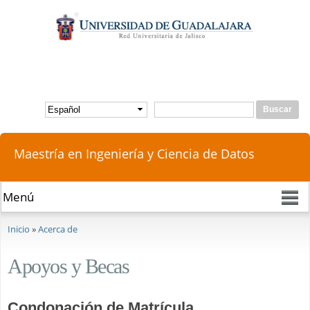
Pasar al
contenido
principal
Buscar
Formulario de búsqueda
Maestría en Ingeniería y Ciencia de Datos
Se encuentra usted aquí
Inicio
»
Acerca de
Apoyos y Becas
Condonación de Matrícula