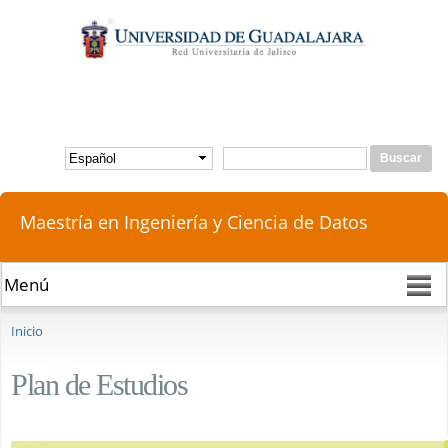
Pasar al
contenido
principal
Buscar
Formulario de búsqueda
Maestría en Ingeniería y Ciencia de Datos
Se encuentra usted aquí
Inicio
Plan de Estudios