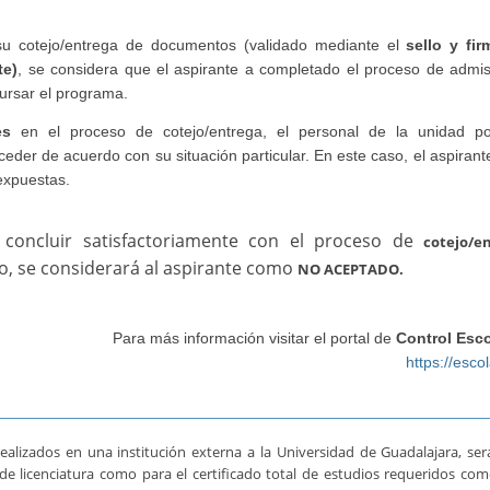
u cotejo/entrega de documentos (validado mediante el
sello y fir
te)
, se considera que el aspirante a completado el proceso de admis
ursar el programa.
es
en el proceso de cotejo/entrega, el personal de la unidad p
ceder de acuerdo con su situación particular. En este caso, el aspiran
 expuestas.
concluir satisfactoriamente con el proceso de
cotejo/e
o, se considerará al aspirante como
NO ACEPTADO.
Para más información visitar el portal de
Control Esc
https://esco
alizados en una institución externa a la Universidad de Guadalajara, ser
lo de licenciatura como para el certificado total de estudios requeridos co