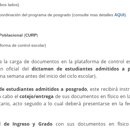
bos lados).
coordinación del programa de posgrado (consulte mas detalles
AQUI
).
Poblacional
(
CURP
)
aforma de control escolar)
a la carga de documentos en la plataforma de control es
ón oficial del
dictamen de estudiantes admitidos a 
a semana antes del inicio del ciclo escolar).
de estudiantes admitidos a posgrado
, este recibirá inst
a cabo el
cotejo/entrega
de sus documentos en físico en l
tario, acto seguido a lo cual deberá presentarse en la f
d de Ingreso y Grado
con sus documentos en físico