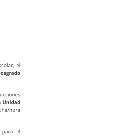
colar, el
posgrado
rucciones
a
Unidad
echa/hora
 para el