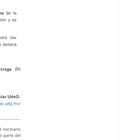
ma
de la
ión y se
odrá dar
te deberá
de
ntrega
olar UdeG
:
lar.udg.mx/
á necesario
mo parte del