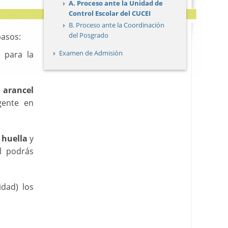
A. Proceso ante la Unidad de
Control Escolar del CUCEI
B. Proceso ante la Coordinación
del Posgrado
pasos:
Examen de Admisión
 para la
 arancel
gente en
,
huella
y
l podrás
idad) los