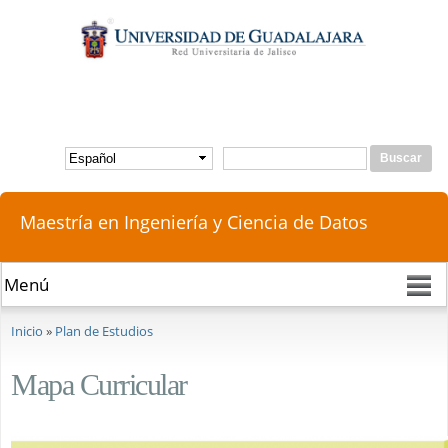
Pasar al
contenido
principal
Buscar
Formulario de búsqueda
Maestría en Ingeniería y Ciencia de Datos
Se encuentra usted aquí
Inicio
»
Plan de Estudios
Mapa Curricular