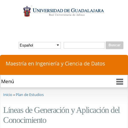
Pasar al
contenido
principal
Buscar
Formulario de búsqueda
Maestría en Ingeniería y Ciencia de Datos
Se encuentra usted aquí
Inicio
»
Plan de Estudios
Líneas de Generación y Aplicación del
Conocimiento