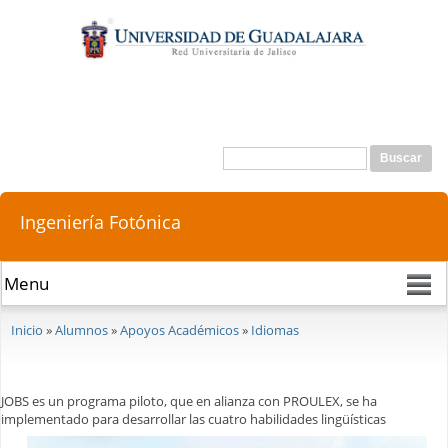
Pasar al
contenido
principal
Buscar
Formulario de búsqueda
Ingeniería Fotónica
Se encuentra usted aquí
Inicio
»
Alumnos
»
Apoyos Académicos
»
Idiomas
JOBS es un programa piloto, que en alianza con PROULEX, se ha
implementado para desarrollar las cuatro habilidades lingüísticas