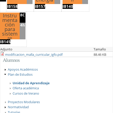
IB158
IB157
IB140
Instru
8C
menta
ción
4h
para
sistem
as
IB145
fotónic
os
Adjunto
Tamaño
modificacion_malla_curricular_igfo.pdf
88.46 KB
Alumnos
Apoyos Académicos
Plan de Estudios
Unidad de Aprendizaje
Oferta académica
Cursos de Verano
Proyectos Modulares
Normatividad
Tutorías