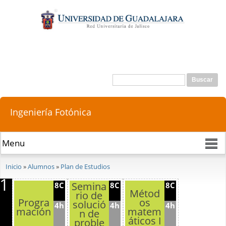
Pasar al
contenido
principal
Buscar
Formulario de búsqueda
Ingeniería Fotónica
Se encuentra usted aquí
Inicio
»
Alumnos
»
Plan de Estudios
1
Semina
8C
8C
8C
Métod
rio de
Progra
os
solució
4h
4h
4h
mación
matem
n de
áticos I
proble