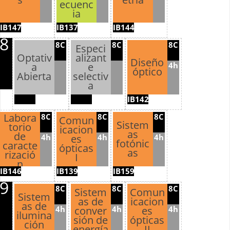
ecuenc
ia
IB147
IB137
IB144
8
8C
8C
8C
Especi
Optativ
alizant
Diseño
4h
a
e
óptico
Abierta
selectiv
a
IB142
Labora
8C
8C
8C
Comun
Sistem
torio
icacion
as
de
4h
4h
4h
es
fotónic
caracte
ópticas
as
rizació
I
n
IB146
IB139
IB159
óptica
9
8C
8C
8C
Sistem
Comun
Sistem
as de
icacion
as de
4h
4h
4h
conver
es
ilumina
sión de
ópticas
ción
energía
II