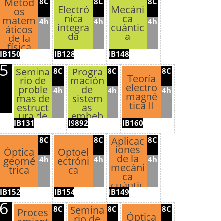
Métod
8C
8C
8C
as
Electró
Mecáni
os
reconfi
nica
ca
matem
gurabl
4h
4h
4h
integra
cuántic
áticos
es
da
a
de la
física
IB150
IB128
IB148
5
Semina
Progra
8C
8C
8C
Teoría
rio de
mación
electro
proble
de
4h
4h
4h
magné
mas de
sistem
tica II
estruct
as
ura de
embeb
IB131
I9892
IB160
datos II
idos
Aplicac
8C
8C
8C
iones
Óptica
Optoel
de la
4h
4h
4h
geomé
ectróni
mecáni
trica
ca
ca
cuántic
IB152
IB154
IB149
a
6
Semina
8C
8C
8C
Proces
Óptica
rio de