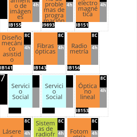
amient
electro
proble
4h
4h
4h
o de
magné
mas de
imágen
tica
progra
es
mación
IB155
I9893
IB151
de
sistem
8C
8C
8C
as
Diseño
embeb
mecáni
Fibras
Radio
idos
4h
4h
4h
co
ópticas
metría
asistid
o
IB141
IB143
IB156
7
8C
Servici
Servici
Óptica
4h
o
o
no
Social
Social
lineal
IB153
8C
8C
8C
Sistem
as de
Lásere
Fotom
4h
4h
4h
radiofr
s
etría