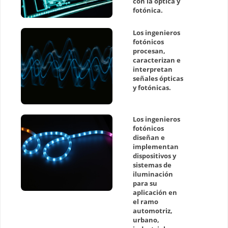
con la óptica y
fotónica.
Los ingenieros
fotónicos
procesan,
caracterizan e
interpretan
señales ópticas
y fotónicas.
Los ingenieros
fotónicos
diseñan e
implementan
dispositivos y
sistemas de
iluminación
para su
aplicación en
el ramo
automotriz,
urbano,