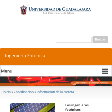
Pasar al
contenido
principal
Buscar
Formulario de búsqueda
Ingeniería Fotónica
Se encuentra usted aquí
Inicio
»
Coordinación
»
Información de la carrera
Los ingenieros
fotónicos