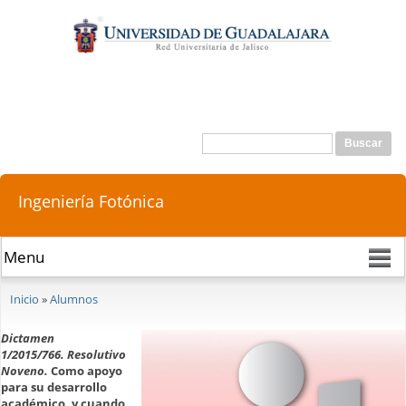
Pasar al
contenido
principal
Buscar
Formulario de búsqueda
Ingeniería Fotónica
Se encuentra usted aquí
Inicio
»
Alumnos
Dictamen
1/2015/766. Resolutivo
Noveno.
Como apoyo
para su desarrollo
académico, y cuando