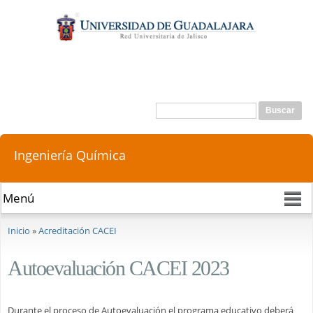
Pasar al
contenido
principal
Buscar
Formulario de búsqueda
Ingeniería Química
Se encuentra usted aquí
Inicio
»
Acreditación CACEI
Autoevaluación CACEI 2023
Durante el proceso de Autoevaluación el programa educativo deberá