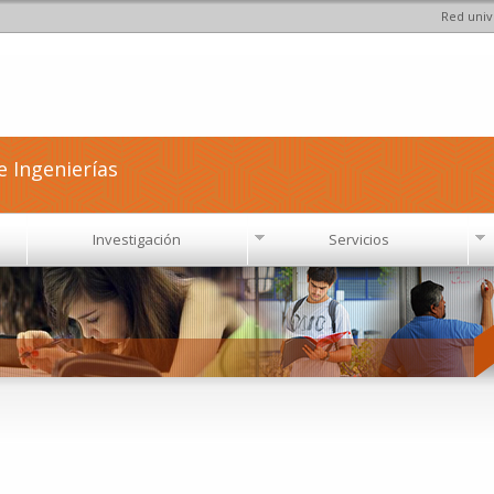
Red univ
Pasar al
contenido
principal
e Ingenierías
Investigación
Servicios