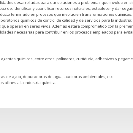
ilidades desarrolladas para dar soluciones a problemas que involucren sí
 de: identificar y cuantificar recursos naturales; establecer y dar segui
oducto terminado en procesos que involucren transformaciones químicas; 
aboratorios químicos de control de calidad y de servicios para la industria;
s que operan en seres vivos. Además estará comprometido con la premen
idades necesarias para contribuir en los procesos empleados para evitar
e agentes químicos, entre otros: polímeros, curtiduría, adhesivos y pegame
s de agua, depuradoras de agua, auditoras ambientales, etc.
s afines a la industria química.