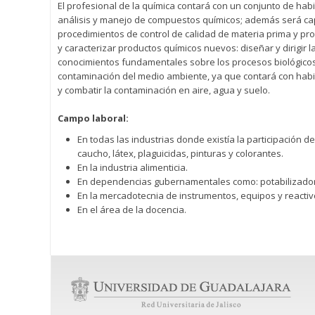
El profesional de la química contará con un conjunto de hab
análisis y manejo de compuestos químicos; además será capaz
procedimientos de control de calidad de materia prima y pr
y caracterizar productos químicos nuevos: diseñar y dirigir l
conocimientos fundamentales sobre los procesos biológico
contaminación del medio ambiente, ya que contará con habil
y combatir la contaminación en aire, agua y suelo.
Campo laboral:
En todas las industrias donde existía la participación d
caucho, látex, plaguicidas, pinturas y colorantes.
En la industria alimenticia.
En dependencias gubernamentales como: potabilizadora
En la mercadotecnia de instrumentos, equipos y reactivo
En el área de la docencia.