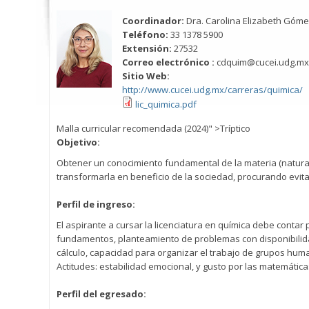
Coordinador:
Dra. Carolina Elizabeth Góm
Teléfono:
33 1378 5900
Extensión:
27532
Correo electrónico :
cdquim@cucei.udg.mx
Sitio Web:
http://www.cucei.udg.mx/carreras/quimica/
lic_quimica.pdf
Malla curricular recomendada (2024)" >Tríptico
Objetivo:
Obtener un conocimiento fundamental de la materia (natural
transformarla en beneficio de la sociedad, procurando evita
Perfil de ingreso:
El aspirante a cursar la licenciatura en química debe conta
fundamentos, planteamiento de problemas con disponibilidad
cálculo, capacidad para organizar el trabajo de grupos human
Actitudes: estabilidad emocional, y gusto por las matemática
Perfil del egresado: