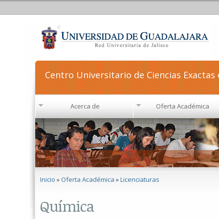
Centro Universitario de Ciencias Exactas 
Acerca de
Oferta Académica
Se encuentra usted aquí
Inicio
»
Oferta Académica
»
Licenciaturas
Química