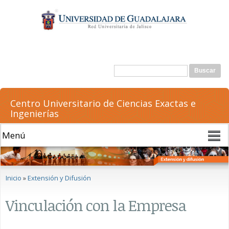
Pasar al
contenido
principal
Formulario de búsqueda
Buscar
Centro Universitario de Ciencias Exactas e
Ingenierías
Se encuentra usted aquí
Inicio
»
Extensión y Difusión
Vinculación con la Empresa