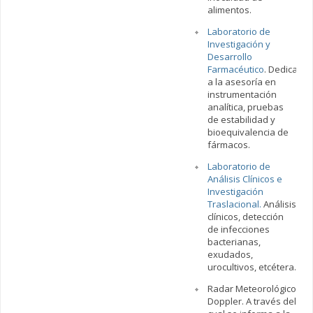
alimentos.
Laboratorio de
Investigación y
Desarrollo
Farmacéutico
. Dedicado
a la asesoría en
instrumentación
analítica, pruebas
de estabilidad y
bioequivalencia de
fármacos.
Laboratorio de
Análisis Clínicos e
Investigación
Traslacional.
Análisis
clínicos, detección
de infecciones
bacterianas,
exudados,
urocultivos, etcétera.
Radar Meteorológico
Doppler. A través del