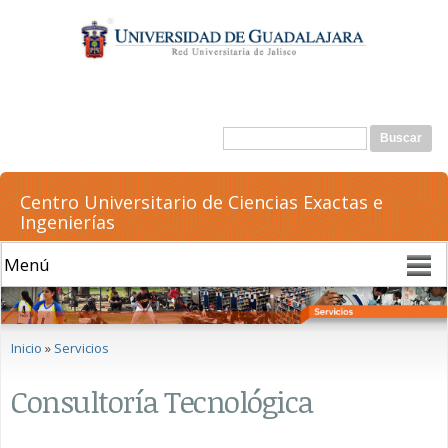
Pasar al
contenido
principal
Formulario de búsqueda
Buscar
Centro Universitario de Ciencias Exactas e
Ingenierías
Se encuentra usted aquí
Inicio
»
Servicios
Consultoría Tecnológica