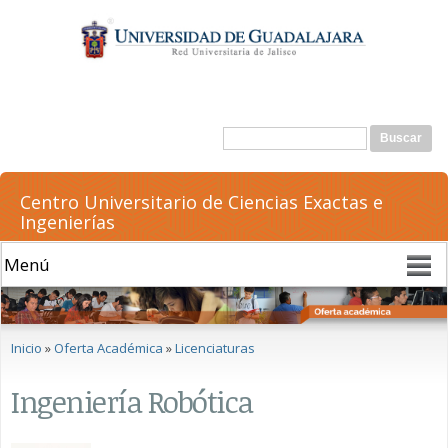
Pasar al
contenido
principal
Formulario de búsqueda
Buscar
Centro Universitario de Ciencias Exactas e
Ingenierías
Se encuentra usted aquí
Inicio
»
Oferta Académica
»
Licenciaturas
Ingeniería Robótica