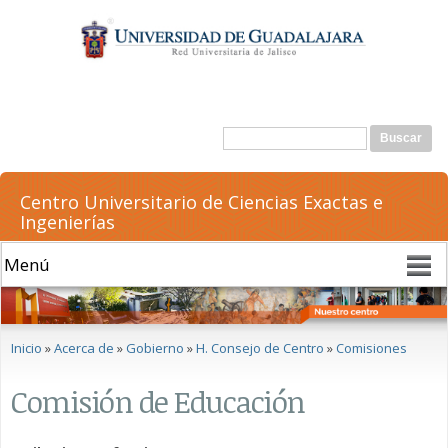
Pasar al
contenido
principal
Formulario de búsqueda
Buscar
Centro Universitario de Ciencias Exactas e
Ingenierías
Se encuentra usted aquí
Inicio
»
Acerca de
»
Gobierno
»
H. Consejo de Centro
»
Comisiones
Comisión de Educación