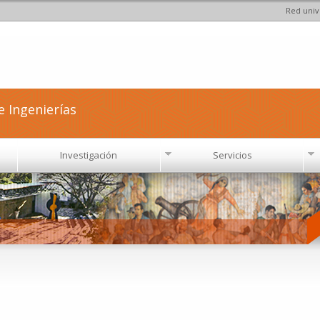
Red univ
Pasar al
contenido
principal
e Ingenierías
Investigación
Servicios