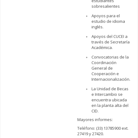
estudiantes
sobresalientes
Apoyos para el
estudio de idioma
inglés.
Apoyos del CUCEI a
través de Secretaría
Académica.
Convocatorias de la
Coordinación
General de
Cooperación e
Internacionalización.
La Unidad de Becas
e Intercambio se
encuentra ubicada
en la planta alta del
CID.
Mayores informes:
Teléfono: (33) 13785900 ext.
27419 y 27420.