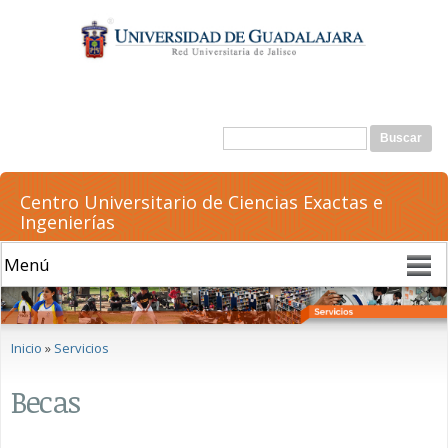
Pasar al
contenido
principal
Formulario de búsqueda
Buscar
Centro Universitario de Ciencias Exactas e
Ingenierías
Se encuentra usted aquí
Inicio
»
Servicios
Becas