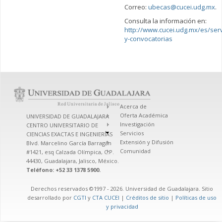
Correo:
ubecas@cucei.udg.mx
.
Consulta la información en:
http://www.cucei.udg.mx/es/serv
y-convocatorias
Acerca de
Oferta Académica
UNIVERSIDAD DE GUADALAJARA
Investigación
CENTRO UNIVERSITARIO DE
Servicios
CIENCIAS EXACTAS E INGENIERÍAS
Extensión y Difusión
Blvd. Marcelino García Barragán
Comunidad
#1421, esq Calzada Olímpica, C.P.
44430, Guadalajara, Jalisco, México.
Teléfono: +52 33 1378 5900.
Derechos reservados ©1997 - 2026. Universidad de Guadalajara. Sitio
desarrollado por
CGTI
y
CTA CUCEI
|
Créditos de sitio
|
Políticas de uso
y privacidad