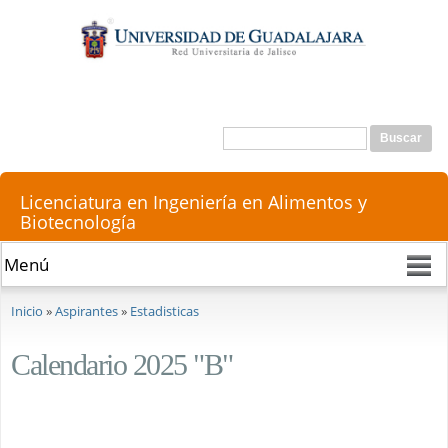
Pasar al
contenido
principal
Buscar
Formulario de búsqueda
Licenciatura en Ingeniería en Alimentos y
Biotecnología
Se encuentra usted aquí
Inicio
»
Aspirantes
»
Estadisticas
Calendario 2025 "B"