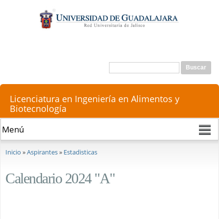
Pasar al
contenido
principal
Buscar
Formulario de búsqueda
Licenciatura en Ingeniería en Alimentos y
Biotecnología
Se encuentra usted aquí
Inicio
»
Aspirantes
»
Estadisticas
Calendario 2024 "A"