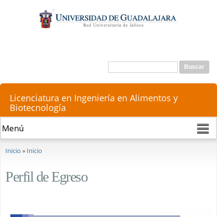
Pasar al
contenido
principal
Buscar
Formulario de búsqueda
Licenciatura en Ingeniería en Alimentos y
Biotecnología
Se encuentra usted aquí
Inicio
»
Inicio
Perfil de Egreso