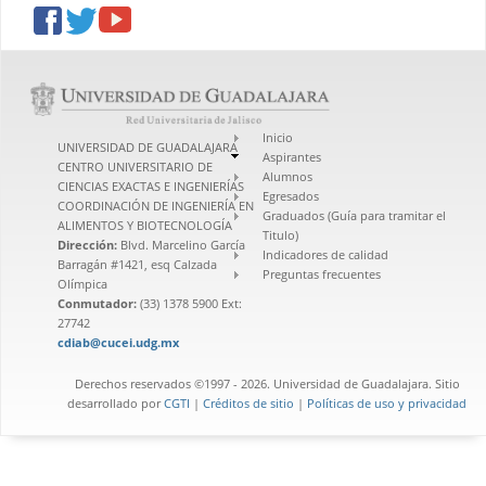
facebook
twitter
youtube
Inicio
UNIVERSIDAD DE GUADALAJARA
Aspirantes
CENTRO UNIVERSITARIO DE
Alumnos
CIENCIAS EXACTAS E INGENIERÍAS
Egresados
COORDINACIÓN DE INGENIERÍA EN
Graduados (Guía para tramitar el
ALIMENTOS Y BIOTECNOLOGÍA
Titulo)
Dirección:
Blvd. Marcelino García
Indicadores de calidad
Barragán #1421, esq Calzada
Preguntas frecuentes
Olímpica
Conmutador:
(33) 1378 5900 Ext:
27742
cdiab@cucei.udg.mx
Derechos reservados ©1997 - 2026. Universidad de Guadalajara. Sitio
desarrollado por
CGTI
|
Créditos de sitio
|
Políticas de uso y privacidad