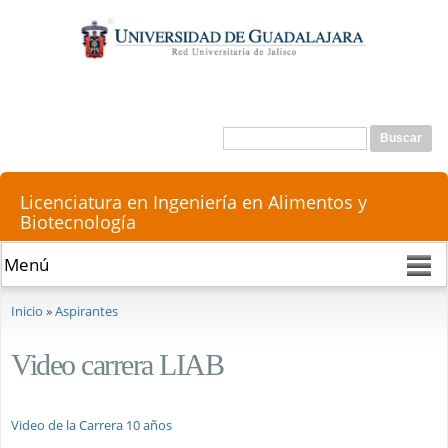
Pasar al
contenido
principal
Buscar
Formulario de búsqueda
Licenciatura en Ingeniería en Alimentos y
Biotecnología
Se encuentra usted aquí
Inicio
»
Aspirantes
Video carrera LIAB
Video de la Carrera 10 años